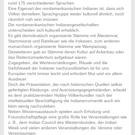
rund 175 verschiedenen Sprachen.
Eine Eigenart der nordamerikanischen Indianer ist, dass sich
Völker derselben Sprachgruppe weder kulturell ähnlich, noch
räumlich nah sein müssen.
Die
nordamerikanischen Indianergesellschaften
unterscheiden sich kulturell erheblich.
Es gibt demokratisch organisierte Stämme mit Ältestenrat,
Stammesrat und Ratsfeuer wie die Irokesen, zum anderen
monarchisch organisierte Stämme wie Wampanoag.
Desweiteren gab es Stämme deren Kultur auf Ackerbau oder
das Reiternomadentum aufgebaut waren.
Zugegeben, die Wertevorstellungen, Rituale und die
Gefühlswelt der Indianer nachzuvollziehen ist für uns
Europäer nicht immer leicht und erfordert Mut und vor allem
Ausdauer.
Doch die Präsentation, der nach historischen Quellen selbst
gefertigten Kleidungs- und Ausrüstungsgegenständen, erlaubt
es dem praktizierenden Hobby-Völkerkundler nach der
intellektuellen Beschäftigung die Indianerromantik auch ein
klein wenig nachzuleben.
Neben Wissensaustausch spielen auch Erholung und
Freundschaftspflege eine große Rolle bei Veranstaltungen wie
z. B., dem Indian Council des Westernbundes, der Indian
Week und vielen anderen Veranstaltungen div. Vereine oder
Vereinigungen.